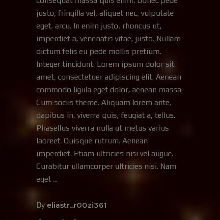
consequat massa quis enim. Donec pede
justo, fringilla vel, aliquet nec, vulputate
eget, arcu. In enim justo, rhoncus ut,
imperdiet a, venenatis vitae, justo. Nullam
dictum felis eu pede mollis pretium.
Integer tincidunt. Lorem ipsum dolor sit
amet, consectetuer adipiscing elit. Aenean
commodo ligula eget dolor, aenean massa.
Cum sociis theme. Aliquam lorem ante,
dapibus in, viverra quis, feugiat a, tellus.
Phasellus viverra nulla ut metus varius
laoreet. Quisque rutrum. Aenean
imperdiet. Etiam ultricies nisi vel augue.
Curabitur ullamcorper ultricies nisi. Nam
eget
By
eliastr_r00zi361