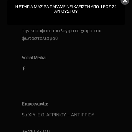
Η ΕΤΑΙΡΊΑ ΜΑΣ ΘΑ ΠΑΡΑΜΕΊΝΕΙ ΚΛΕΙΣΤΉ ΑΠΟ 1 ΕΩΣ 24
ΑΥΓΟΎΣΤΟΥ
Σχετικά με εμάς:
Η εταιρία Φωτοδιάκοσμος αποτελεί
την κορυφαία επιλογή στο χώρο του
φωτοστολισμού
Social Media:
Επικοινωνία:
5ο ΧΙΛ. Ε.Ο. ΑΓΡΙΝΙΟΥ – ΑΝΤΙΡΡΙΟΥ
26410 27710