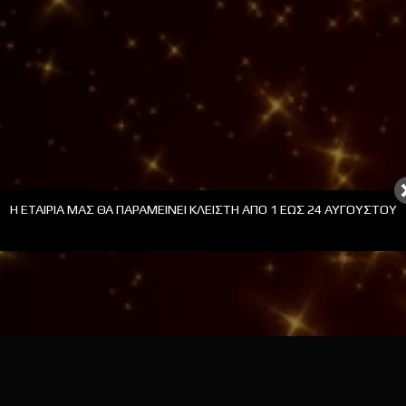
ΟΛΙΔΙΑ PLEXIGLASS ΜΕ
ΣΤΟΛΙΔΙΑ PLEXIGLASS ΜΕ
ΡΑΞΗ
ΧΑΡΑΞΗ
class=”cf7_custom_style_1″]
Η ΕΤΑΙΡΊΑ ΜΑΣ ΘΑ ΠΑΡΑΜΕΊΝΕΙ ΚΛΕΙΣΤΉ ΑΠΟ 1 ΕΩΣ 24 ΑΥΓΟΎΣΤΟΥ