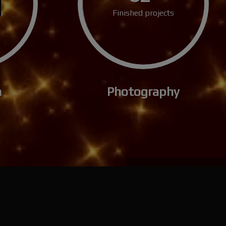
s
Finished projects
n
Photography