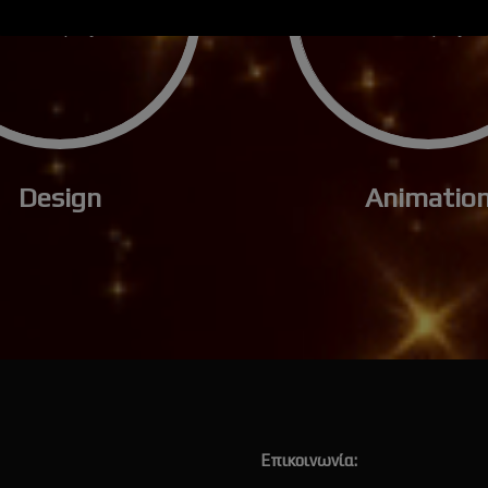
Finished projects
Finished project
Design
Animatio
Επικοινωνία: