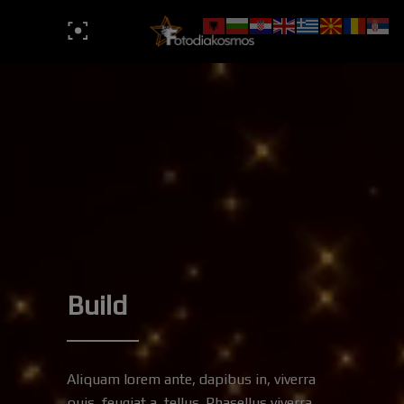
Build
Aliquam lorem ante, dapibus in, viverra
quis, feugiat a, tellus. Phasellus viverra