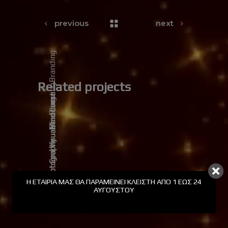
previous
next
Branding
Related projects
Branding
Mind Loose
Branding
Cool Visuals
Fine Photography
Η ΕΤΑΙΡΊΑ ΜΑΣ ΘΑ ΠΑΡΑΜΕΊΝΕΙ ΚΛΕΙΣΤΉ ΑΠΟ 1 ΕΩΣ 24
ΑΥΓΟΎΣΤΟΥ