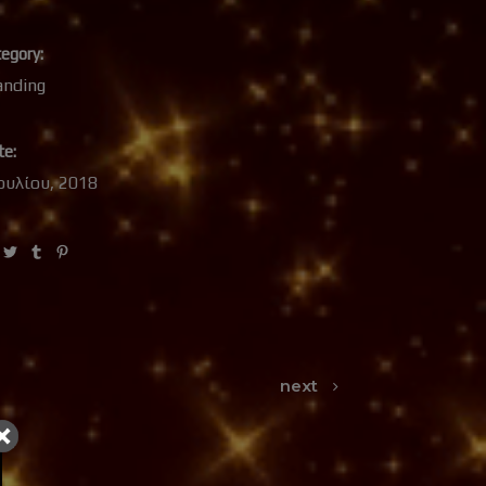
egory:
anding
te:
Ιουλίου, 2018
next