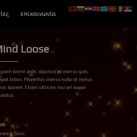
ίες
επικοινωνία
ind Loose
iquam lorem ante, dapibus in viverra quis,
giat tellus. Phasellus viverra nulla ut metus
ius laoreet. Etiam ultricies nisi vel augue
abitur.
ent:
ones & Sons