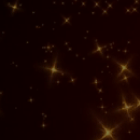
Focus On Success
Gallery
Get Inspired
Fashion Winner
Gallery
Tips
Simplicity Wins
Gallery
Get Inspired
Enjoy the Coffee
Gallery
Tips
Count Every Work
Gallery
Get Inspired
Eye for Excellence
Gallery
Tips
Form & Function
Gallery
Tips