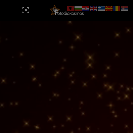
A Simple Life
Gallery
Tips
Explore Your Way
Gallery
Tips
Mint of Creativity
Gallery
Get Inspired
Make a Statement
Gallery
Get Inspired
Team Community
Gallery
Tips